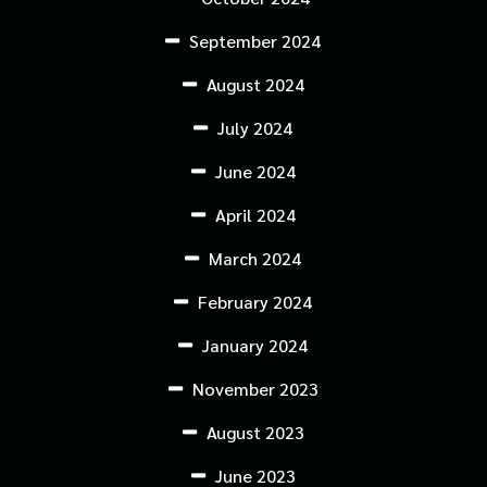
September 2024
August 2024
July 2024
June 2024
April 2024
March 2024
February 2024
January 2024
November 2023
August 2023
June 2023