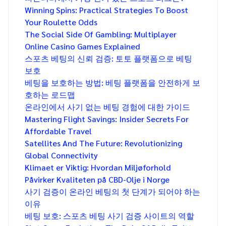
Winning Spins: Practical Strategies To Boost
Your Roulette Odds
The Social Side Of Gambling: Multiplayer
Online Casino Games Explained
스포츠 베팅의 신뢰 검증: 토토 플랫폼으로 베팅
보호
베팅을 보호하는 방법: 베팅 플랫폼을 안전하게 보
호하는 로드맵
온라인에서 사기 없는 베팅 경험에 대한 가이드
Mastering Flight Savings: Insider Secrets For
Affordable Travel
Satellites And The Future: Revolutionizing
Global Connectivity
Klimaet er Viktig: Hvordan Miljøforhold
Påvirker Kvaliteten på CBD-Olje i Norge
사기 검증이 온라인 베팅의 첫 단계가 되어야 하는
이유
베팅 보호: 스포츠 베팅 사기 검증 사이트의 역할