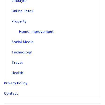
Lifestyle
Online Retail
Property
Home Improvement
Social Media
Technology
Travel
Health
Privacy Policy
Contact