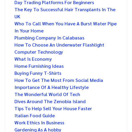
Day Trading Platforms For Beginners
The Key To Successful Hair Transplants In The
UK
Who To Call When You Have A Burst Water Pipe
In Your Home
Plumbing Company In Calabasas
How To Choose An Underwater Flashlight
Computer Technology
What Is Economy
Home Furnishing Ideas
Buying Funny T-Shirts
How To Get The Most From Social Media
Importance Of A Healthy Lifestyle
The Wonderful World Of Tech
Dives Around The Zenobia Island
Tips To Help Sell Your House Faster
Italian Food Guide
Work Ethics In Business
Gardening As A hobby