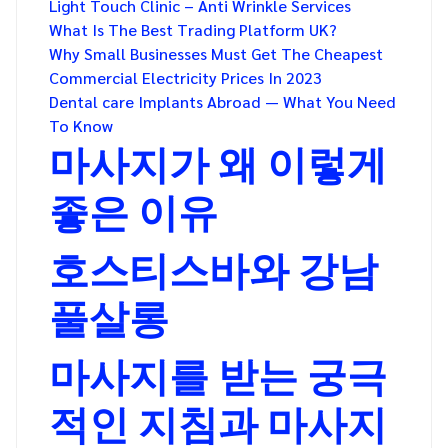
Light Touch Clinic – Anti Wrinkle Services
What Is The Best Trading Platform UK?
Why Small Businesses Must Get The Cheapest
Commercial Electricity Prices In 2023
Dental care Implants Abroad — What You Need
To Know
마사지가 왜 이렇게
좋은 이유
호스티스바와 강남
풀살롱
마사지를 받는 궁극
적인 지침과 마사지