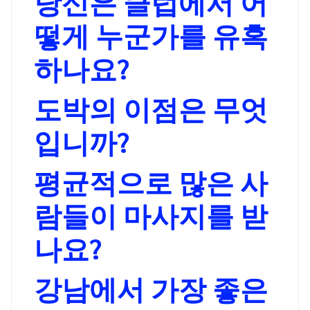
당신은 클럽에서 어
떻게 누군가를 유혹
하나요?
도박의 이점은 무엇
입니까?
평균적으로 많은 사
람들이 마사지를 받
나요?
강남에서 가장 좋은