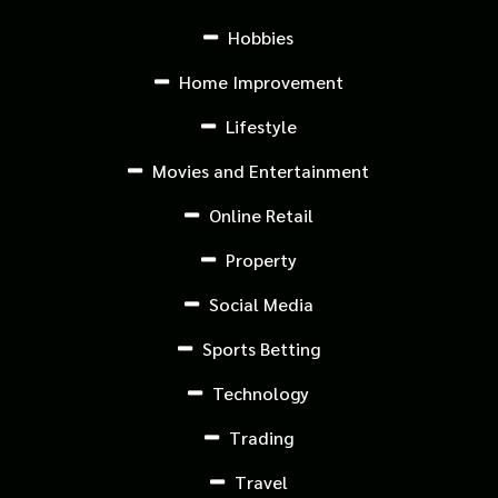
Hobbies
Home Improvement
Lifestyle
Movies and Entertainment
Online Retail
Property
Social Media
Sports Betting
Technology
Trading
Travel