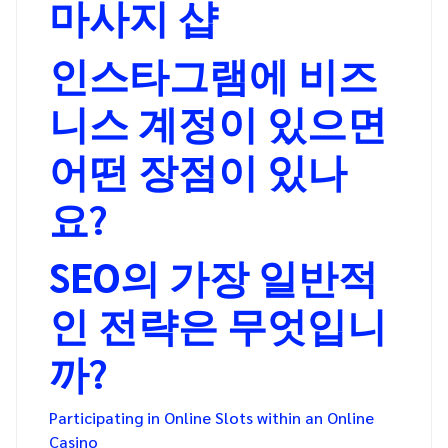
마사지 샵
인스타그램에 비즈
니스 계정이 있으면
어떤 장점이 있나
요?
SEO의 가장 일반적
인 전략은 무엇입니
까?
Participating in Online Slots within an Online
Casino