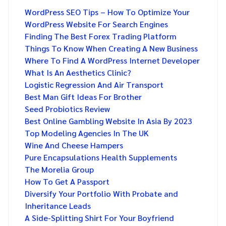
WordPress SEO Tips – How To Optimize Your
WordPress Website For Search Engines
Finding The Best Forex Trading Platform
Things To Know When Creating A New Business
Where To Find A WordPress Internet Developer
What Is An Aesthetics Clinic?
Logistic Regression And Air Transport
Best Man Gift Ideas For Brother
Seed Probiotics Review
Best Online Gambling Website In Asia By 2023
Top Modeling Agencies In The UK
Wine And Cheese Hampers
Pure Encapsulations Health Supplements
The Morelia Group
How To Get A Passport
Diversify Your Portfolio With Probate and
Inheritance Leads
A Side-Splitting Shirt For Your Boyfriend