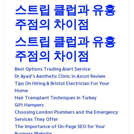
스트립 클럽과 유흥
주점의 차이점
스트립 클럽과 유흥
주점의 차이점
Best Options Trading Alert Service
Dr Ayad’s Aesthetic Clinic in Ascot Review
Tips On Hiring A Bristol Electrician For Your
Home
Hair Transplant Techniques in Turkey
Gift Hampers
Choosing London Plumbers and the Emergency
Services They Offer
The Importance of On-Page SEO for Your
Business Website