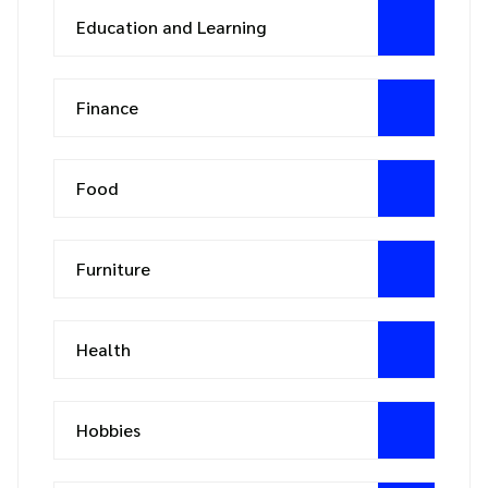
Education and Learning
Finance
Food
Furniture
Health
Hobbies