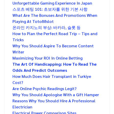
Unforgettable Gaming Experience In Japan
스포츠 베팅 101: 초보자를 위한 기본 사항
What Are The Bonuses And Promotions When
Playing At Toto88slot
온라인 카지노의 부상: 바카라, 슬롯 등
How to Plan the Perfect Road Trip – Tips and
Tricks
Why You Should Aspire To Become Content
Writer
Maximizing Your ROI In Online Betting
The Art Of Handicapping: How To Read The
Odds And Predict Outcomes
How Much Does Hair Transplant in Turkiye
Cost?
Are Online Psychic Readings Legit?
Why You Should Apologise With a Gift Hamper
Reasons Why You Should Hire A Professional
Electrician
Electrical Power Comparison Sites